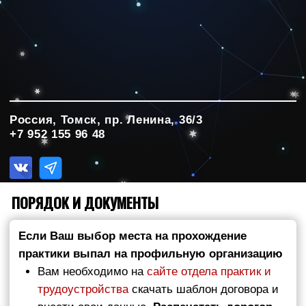
+7 952 155 96 48
ПОРЯДОК И ДОКУМЕНТЫ
Если Ваш выбор места на прохождение
практики выпал на профильную организацию
Вам необходимо на
сайте отдела практик и
трудоустройства
скачать шаблон договора и
внести свои данные.
Распечатать дорогор
необходимо в режиме двусторонней
печати на листе.
Если Вы не знаете, как
заполнить отдельные пункты, например:
затрудняетесь вписать точные сроки
практики, на основе какого документа
действует руководитель организации - базы
практики и т.д. Оставьте пустое место, потом
можно будет вписать от руки.
Оформленный договор, напечатанный в двух
экземплярах необходимо подписать в
организации, затем в отделе практик и
трудоустройства ТГУ (09 ауд. главный
корпус). Договор необходимо оформлять