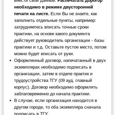
заблаговременно до начала практики.
В случае, если организация находится в
другом городе, то оба экземпляра сначала
подписать в ТГУ.
Один экземпляр подписанного договора
(обеими сторонами) сдается специалисту по
учебно-методической работе в деканат.
При необходимости (по требованию
организации)
скачать и заполнить
направление на практику.
Заполненное
направление передается в приемную декана
факультета инновационных технологий на
подпись и забирается на следующий день.
Если Вы решили проходить практику на
кафедре или в лаборатории факультета
Вам необходимо за неделю до начала практики
предоставить специалисту по УМР заявление на
имя зав.кафедрой, подписанное заведующим
кафедрой.
Во время прохождения практики заполняется
дневник. Дневник является очень важным
документом, отражающим качество и объем
проделанной работы.
Шаблон дневника