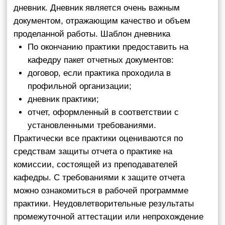
практики, направляются на практику повторно и в
индивидуальном порядке.
Направление на практику
Деканат факультета
Приемная комиссия
8
+7 952 155 96 4
Россия, Томск, пр. Ленина, 36/3
abiturient-fit.ru
8
+7 952 155 96 4
Мы используем файлы cookie и метрики рейтинга.
Продолжая находиться на сайте, вы соглашаетесь с
этим на условиях, указанных по
. Если вы против
ссылке
этого, то вам нужно покинуть этот сайт.
Факультет
Образовательные услуги оказываются Национальным
инновационных
исследовательским Томским государственным
технологий
университетом на основании Лицензии №Л035-00115-
70/00096945 2014 года