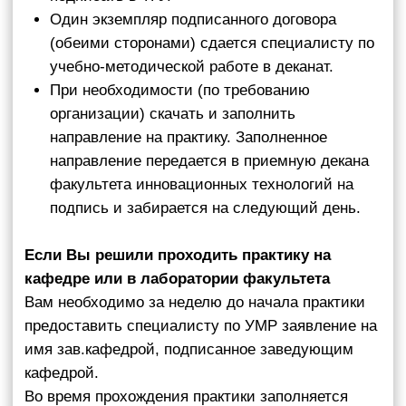
По окончанию практики предоставить на
кафедру пакет отчетных документов:
договор, если практика проходила в
профильной организации;
дневник практики;
отчет, оформленный в соответствии с
установленными требованиями
.
Практически все практики оцениваются по
средствам защиты отчета о практике на
комиссии, состоящей из преподавателей
кафедры. С требованиями к защите отчета
можно ознакомиться в рабочей программме
практики. Неудовлетворительные результаты
промежуточной аттестации или непрохождение
промежуточной аттестации по практике при
отсутствии уважительных причин признаются
академической задолженностью. Обучающиеся,
не выполнившие программу практики без
уважительной причины или получившие
отрицательную отметку, могут быть отчислены
из университета как имеющие академическую
задолженность в порядке, установленным
локальным нормативным актом НИ ТГУ.
Обучающиеся, не выполнившие программу