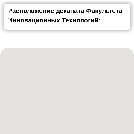
Мы используем файлы cookie и метрики рейтинга.
Продолжая находиться на сайте, вы соглашаетесь с
этим на условиях, указанных по
. Если вы против
ссылке
этого, то вам нужно покинуть этот сайт.
Факультет
Образовательные услуги оказываются Национальным
инновационных
исследовательским Томским государственным
технологий
университетом на основании Лицензии №Л035-00115-
70/00096945 2014 года