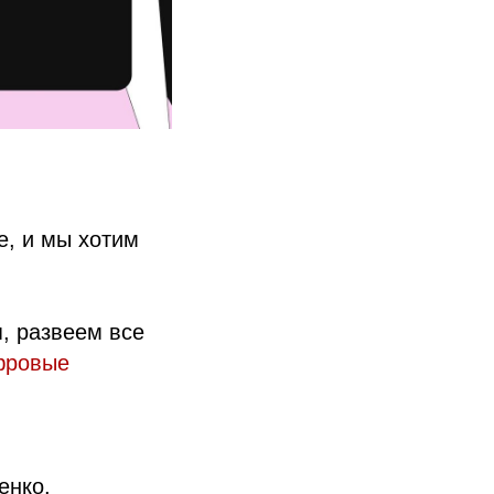
е, и мы хотим
я, развеем все
фровые
енко.