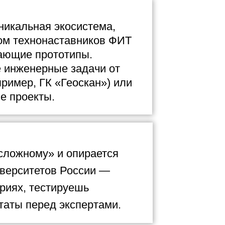
никальная экосистема,
ом технонаставников ФИТ
ающие прототипы.
 инженерные задачи от
ример, ГК «Геоскан») или
е проекты.
 сложному» и опирается
иверситетов России —
риях, тестируешь
таты перед экспертами.